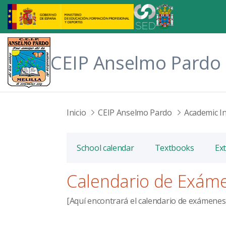
Skip to Main Content
CEIP Anselmo Pardo
Inicio
CEIP Anselmo Pardo
Academic I
School calendar
Textbooks
Ext
Calendario de Exám
[Aquí encontrará el calendario de exámenes 