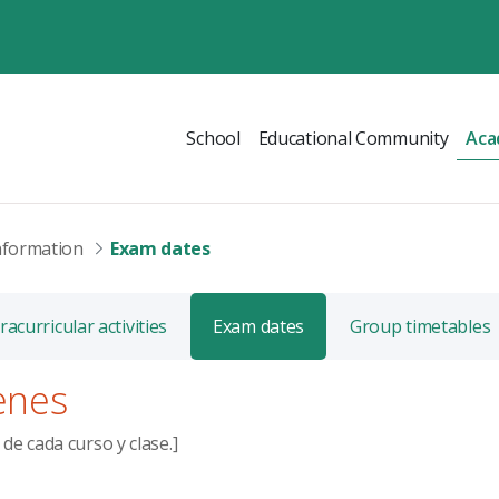
School
Educational Community
Aca
nformation
Exam dates
racurricular activities
Exam dates
Group timetables
enes
de cada curso y clase.]