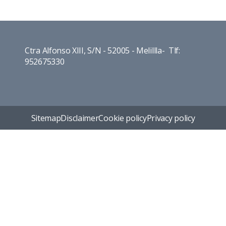
Ctra Alfonso XIII, S/N - 52005 - Melillla- Tlf:
952675330
Sitemap
Disclaimer
Cookie policy
Privacy policy