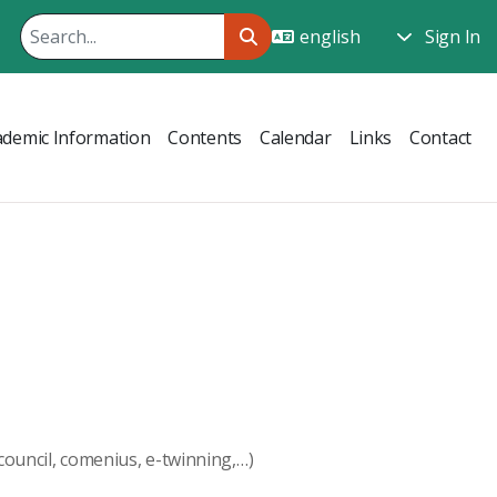
Sign In
ademic Information
Contents
Calendar
Links
Contact
council, comenius, e-twinning,…)