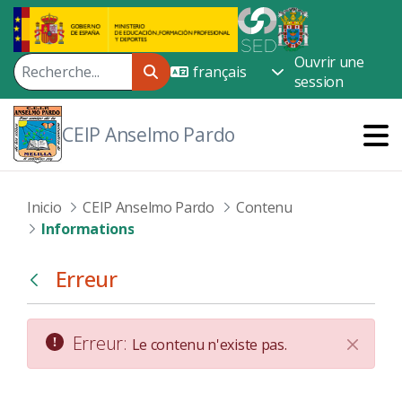
Saut au contenu principal
Ouvrir une
session
CEIP Anselmo Pardo
Inicio
CEIP Anselmo Pardo
Contenu
Informations
Erreur
Retour
Erreur:
Le contenu n'existe pas.
Fin