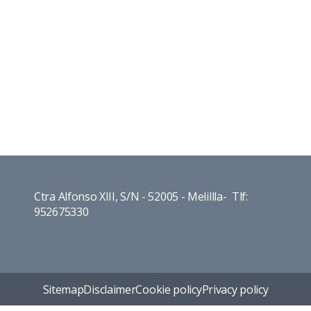
Ctra Alfonso XIII, S/N - 52005 - Melillla- Tlf:
952675330
Sitemap
Disclaimer
Cookie policy
Privacy policy