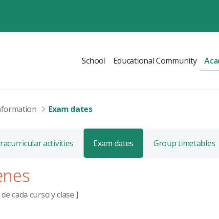
School
Educational Community
Aca
nformation
Exam dates
racurricular activities
Exam dates
Group timetables
enes
de cada curso y clase.]