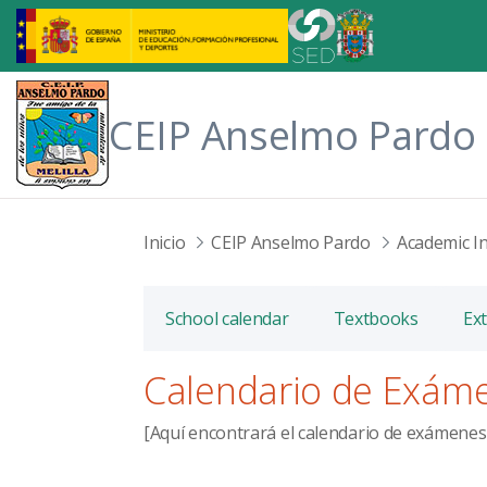
Skip to Main Content
CEIP Anselmo Pardo
Inicio
CEIP Anselmo Pardo
Academic I
School calendar
Textbooks
Ext
Calendario de Exám
[Aquí encontrará el calendario de exámenes 