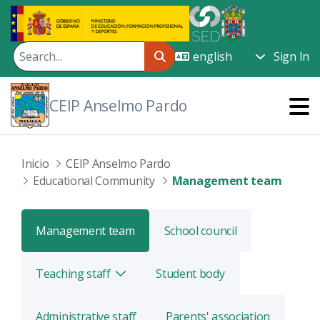
Skip to Main Content
Sign In
CEIP Anselmo Pardo
Inicio
CEIP Anselmo Pardo
Educational Community
Management team
Management team
School council
Teaching staff
Student body
Toggle
Administrative staff
Parents' association