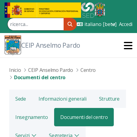
Skip to Main Content
Accedi
CEIP Anselmo Pardo
Inicio
CEIP Anselmo Pardo
Centro
Documenti del centro
Sede
Informazioni generali
Strutture
Insegnamento
Documenti del centro
Servizi
Segreteria
Alterna
Alterna